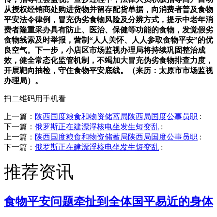
从授权经销商处购进货物并留存配货单据，向消费者普及食物
平安法令律例，冒充伪劣食物风险及分辨方式，提示中老年消
费者隆重采办具有防止、医治、保健等功能的食物，发觉假劣
食物线索及时举报，营制“人人关怀、人人参取食物平安”的优
良空气。下一步，小店区市场监视办理局将持续巩固整治成
效，健全常态化监管机制，不竭加大冒充伪劣食物排查力度，
开展靶向抽检，守住食物平安底线。（来历：太原市市场监视
办理局）。
扫二维码用手机看
上一篇：
陕西国度粮食和物资储蓄局陕西局国度公事员职
:
下一篇：
俄罗斯正在建漂浮核电坐发生短变乱
:
上一篇：
陕西国度粮食和物资储蓄局陕西局国度公事员职
:
下一篇：
俄罗斯正在建漂浮核电坐发生短变乱
:
推荐资讯
食物平安问题牵扯到全体国平易近的身体