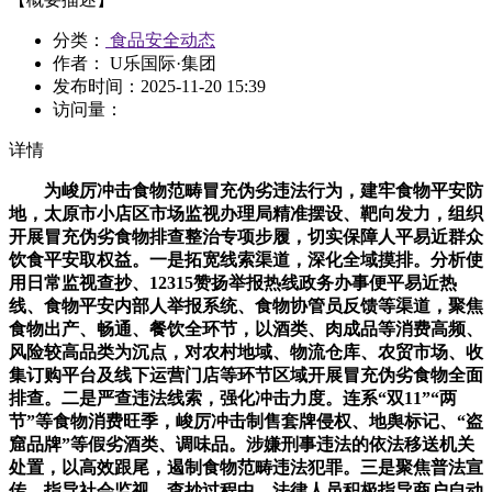
分类：
食品安全动态
作者： U乐国际·集团
发布时间：
2025-11-20 15:39
访问量：
详情
为峻厉冲击食物范畴冒充伪劣违法行为，建牢食物平安防
地，太原市小店区市场监视办理局精准摆设、靶向发力，组织
开展冒充伪劣食物排查整治专项步履，切实保障人平易近群众
饮食平安取权益。一是拓宽线索渠道，深化全域摸排。分析使
用日常监视查抄、12315赞扬举报热线政务办事便平易近热
线、食物平安内部人举报系统、食物协管员反馈等渠道，聚焦
食物出产、畅通、餐饮全环节，以酒类、肉成品等消费高频、
风险较高品类为沉点，对农村地域、物流仓库、农贸市场、收
集订购平台及线下运营门店等环节区域开展冒充伪劣食物全面
排查。二是严查违法线索，强化冲击力度。连系“双11”“两
节”等食物消费旺季，峻厉冲击制售套牌侵权、地舆标记、“盗
窟品牌”等假劣酒类、调味品。涉嫌刑事违法的依法移送机关
处置，以高效跟尾，遏制食物范畴违法犯罪。三是聚焦普法宣
传，指导社会监视。查抄过程中，法律人员积极指导商户自动