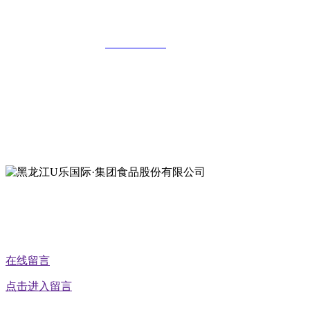
黑龙江U乐国际·集团食品股份有限公司
全国统一客服热线：
18903658751
地址：哈尔滨南岗区红旗满族乡科技园区
地址：双城经济技术开发区娃哈哈路6号
地址：黑龙江萝北县宝泉岭二九0公路一号
地址：黑龙江省延寿县工业园区北泰山路5号
公众号二维码
在线留言
点击进入留言