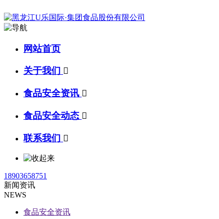
网站首页
关于我们

食品安全资讯

食品安全动态

联系我们

18903658751
新闻资讯
NEWS
食品安全资讯