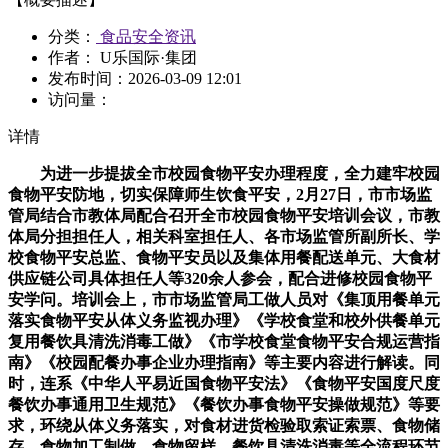
分类：
食品安全资讯
作者： U乐国际·集团
发布时间：
2026-03-09 12:01
访问量：
详情
为进一步提拔全市校园食物平安办理程度，全力建牢校园
食物平安防地，切实保障师生饮食平安，2月27日，市市场监
管局结合市教体局配合召开全市校园食物平安培训会议，市教
体局分担担任人，相关科室担任人、各市场监管所副所长、学
校食物平安总监、食物平安员以及集体用餐配送单元、大食材
供应链公司具体担任人等320余人参会，配合进修校园食物平
安学问。培训会上，市市场监管局工做人员对《集顶用餐单元
落实食物平安从体义务监视办理》《学校食堂和校外供餐单元
复用餐饮具清洗消毒工做》《市学校食堂食物平安合规运营指
南》《校园配餐办事企业办理指南》等主要内容进行解读。同
时，连系《中华人平易近国食物平安法》《食物平安国度尺度
餐饮办事通用卫生规范》《餐饮办事食物平安操做规范》等要
求，环绕从体义务落实，对食材进货检验取索证索票、食物储
存、食物加工制做、食物留样、餐饮具清洗消毒等全流程环节