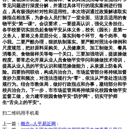
常见问题进行深度分解，并通过具体可行的现实案例进行指
点，具有极强的针对性和适用性。本次培训通过政策解读取实
操指点相连系，为参会人员打制了一堂全面、活泼且适用的食
物平安“第一课”。会议要求，一要提高认识，强化义务担任。
各学校要切实担负起食物平安从体义务，校长（园长）是第一
义务人，要将义务层层分化，落实到每个环节、每个岗亭、每
小我。二要严酷办理，狠抓轨制落实。要严酷对照法令律例和
尺度规范，把好原料采购关、人员健康关、加工制做关、餐具
消毒关、食物留样关等每一个关口。三要加强培训，提拔操做
程度。要常态化开展从业人员食物平安学问和操做技术培训，
提高从业人员的平安认识和规范操做能力，从泉源上防备风
险。四要协同联动，构成共治合力。市场监管部分将持续加督
查抄力度和频次，对违法违规行为“零”，依法从严查处违法违
规行为。结合市教体局，做好行政指点和办事，凝结部分和学
校共治合力。下一步，市市场监管局将持续深化校园食物平安
监督工做，全力建牢校园食物平安“防护网”，切实守护师
生“舌尖上的平安”。
扫二维码用手机看
上一篇：
概念--人平易近网
: