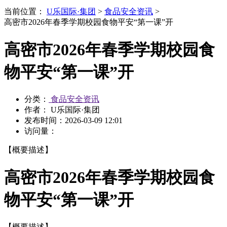
当前位置：
U乐国际·集团
>
食品安全资讯
>
高密市2026年春季学期校园食物平安“第一课”开
高密市2026年春季学期校园食
物平安“第一课”开
分类：
食品安全资讯
作者： U乐国际·集团
发布时间：
2026-03-09 12:01
访问量：
【概要描述】
高密市2026年春季学期校园食
物平安“第一课”开
【概要描述】