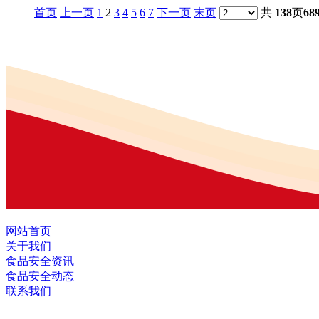
首页
上一页
1
2
3
4
5
6
7
下一页
末页
共
138
页
68
网站首页
关于我们
食品安全资讯
食品安全动态
联系我们